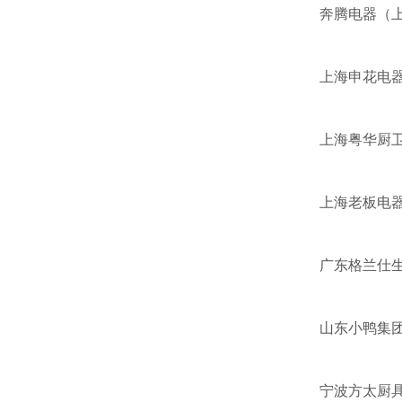
奔腾电器（
上海申花电
上海粤华厨
上海老板电
广东格兰仕
山东小鸭集
宁波方太厨