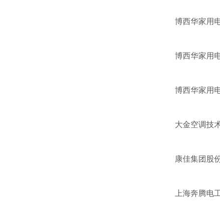
博西华家用
博西华家用
博西华家用
大金空调技术
康佳集团股
上海奔腾电