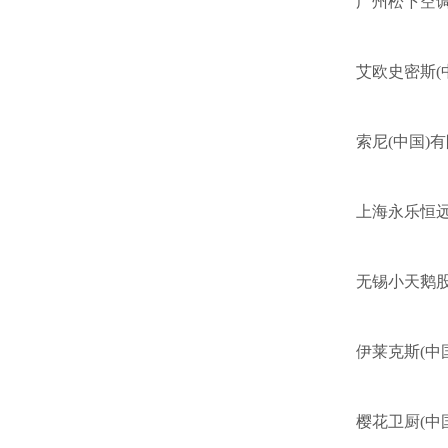
广州松下空
艾欧史密斯(
索尼(中国)
上海永乐恒
无锡小天鹅
伊莱克斯(中
樱花卫厨(中