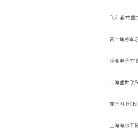
飞利浦(中国
富士通将军东
乐金电子(中
上海盛世欣
能率(中国)
上海海尔工